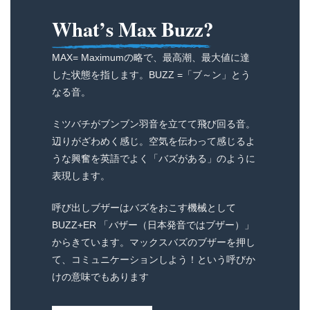
What’s Max Buzz?
MAX= Maximumの略で、最高潮、最大値に達
した状態を指します。BUZZ =「ブ～ン」とう
なる音。
ミツバチがブンブン羽音を立てて飛び回る音。
辺りがざわめく感じ。空気を伝わって感じるよ
うな興奮を英語でよく「バズがある」のように
表現します。
呼び出しブザーはバズをおこす機械として
BUZZ+ER 「バザー（日本発音ではブザー）」
からきています。マックスバズのブザーを押し
て、コミュニケーションしよう！という呼びか
けの意味でもあります