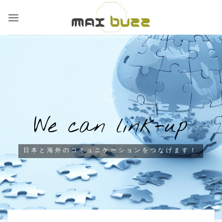
Skip
to
content
W
e
c
a
n
l
i
n
k
-
u
p
日本と海外のコミュニケーションをつなげます！