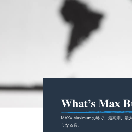
What’s Max B
MAX= Maximumの略で、最高潮、
うなる音。