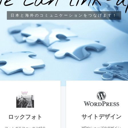
W
e
c
a
n
l
i
n
k
-
u
日本と海外のコミュニケーションをつなげます！
サイトデザイン
ロックフォト