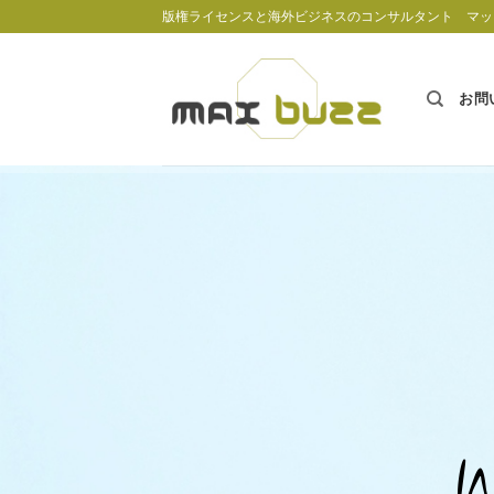
Skip
版権ライセンスと海外ビジネスのコンサルタント マッ
to
content
お問