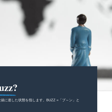
uzz?
最大値に達した状態を指します。BUZZ =「ブ～ン」と