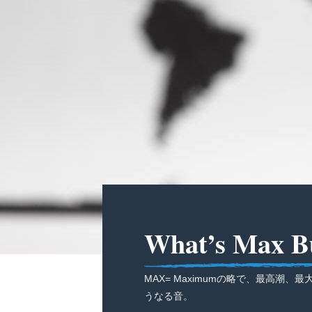
What’s Max B
MAX= Maximumの略で、最高潮、
うなる音。