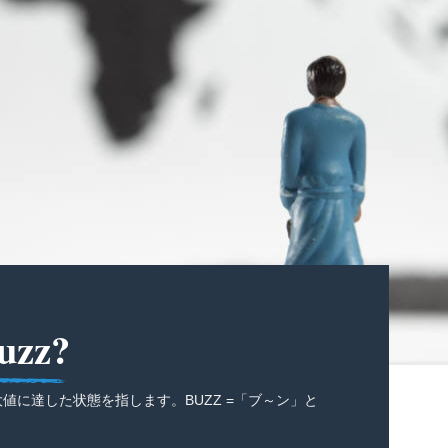
uzz?
最大値に達した状態を指します。BUZZ =「ブ～ン」と