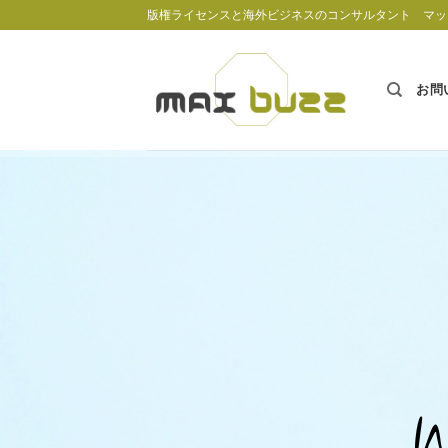
Skip
版権ライセンスと海外ビジネスのコンサルタント マッ
to
content
お問