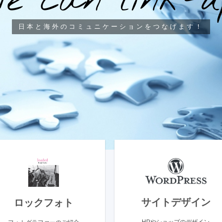
W
e
c
a
n
l
i
n
k
-
u
日本と海外のコミュニケーションをつなげます！
サイトデザイン
ロックフォト