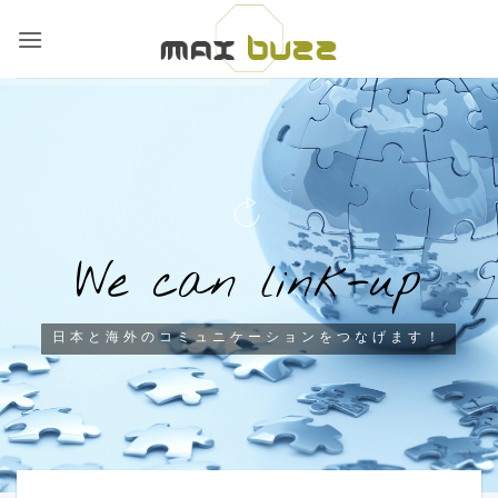
Skip
to
content
W
e
c
a
n
l
i
n
k
-
u
p
日本と海外のコミュニケーションをつなげます！