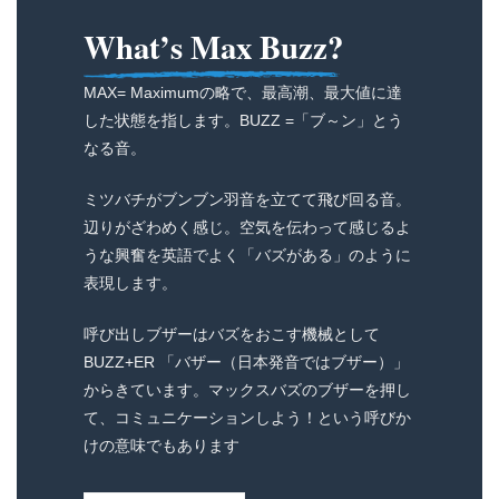
What’s Max Buzz?
MAX= Maximumの略で、最高潮、最大値に達
した状態を指します。BUZZ =「ブ～ン」とう
なる音。
ミツバチがブンブン羽音を立てて飛び回る音。
辺りがざわめく感じ。空気を伝わって感じるよ
うな興奮を英語でよく「バズがある」のように
表現します。
呼び出しブザーはバズをおこす機械として
BUZZ+ER 「バザー（日本発音ではブザー）」
からきています。マックスバズのブザーを押し
て、コミュニケーションしよう！という呼びか
けの意味でもあります