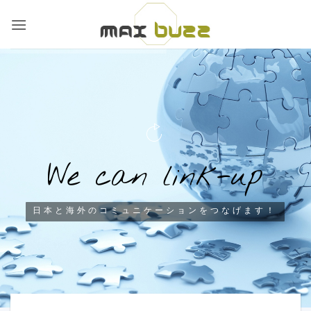
Skip
to
content
W
e
c
a
n
l
i
n
k
-
u
p
日本と海外のコミュニケーションをつなげます！