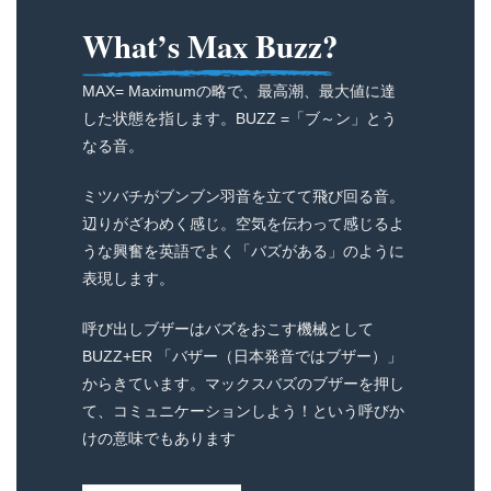
What’s Max Buzz?
MAX= Maximumの略で、最高潮、最大値に達
した状態を指します。BUZZ =「ブ～ン」とう
なる音。
ミツバチがブンブン羽音を立てて飛び回る音。
辺りがざわめく感じ。空気を伝わって感じるよ
うな興奮を英語でよく「バズがある」のように
表現します。
呼び出しブザーはバズをおこす機械として
BUZZ+ER 「バザー（日本発音ではブザー）」
からきています。マックスバズのブザーを押し
て、コミュニケーションしよう！という呼びか
けの意味でもあります